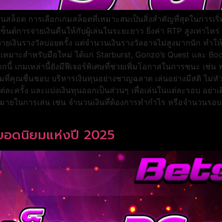
เล่นสล็อต การเลือกเกมสล็อตที่เหมาะสมเป็นสิ่งสำคัญที่สุดในการเ
เซ็นต์การจ่ายเงินคืนให้กับผู้เล่นในระยะยาว ยิ่งค่า RTP สูงเท่าไ
่จ่ายเงินรางวัลบ่อยครั้ง แต่จำนวนเงินรางวัลอาจไม่สูงมากนัก ท
มาะสำหรับมือใหม่ ได้แก่ Starburst, Gonzo’s Quest และ Book o
กนี้ เกมเหล่านี้ยังมีฟีเจอร์พิเศษที่ช่วยเพิ่มโอกาสในการชนะ เช่น 
คุณชื่นชอบ บริหารเงินทุนอย่างชาญฉลาด เล่นอย่างมีสติ ไม่หัวร
รั้ง และแบ่งเงินทุนออกเป็นส่วนๆ เพื่อเล่นในแต่ละรอบ อย่าเดิ
หมายในการเล่น เช่น จำนวนเงินที่ต้องการทำกำไร หรือจำนวนรอบที่
ยอดนิยมแห่งปี 2025