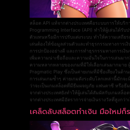
สล็อต API แท้จากต่างประเทศคือระบบการให้บริการ
Programming Interface (API) ทำให้ผู้เล่นได้รับ
ตัวแทนหรือมีการปรับแต่งระบบ ทำให้ความเสถียรแล
เล่นต้องให้ข้อมูลส่วนตัวและทำธุรกรรมทางการเงินอ
การปกป้องอย่างดี และการทำธุรกรรมทางการเงินจะมี
เพิ่มความน่าเชื่อถือและความมั่นใจในการเล่นมา
ความหลากหลายของเกมที่มีให้เลือกเล่นมากมาย ผู
Pragmatic Play ซึ่งเป็นค่ายเกมที่มีชื่อเสียงในด้
การเล่นเกมซ้ำๆ ค่ายเกมดังระดับโลกเหล่านี้มักจะม
ว่าจะเป็นเกมสล็อตที่มีธีมผจญภัย แฟนตาซี หรือธี
จากต่างประเทศยังทำให้ผู้เล่นได้สัมผัสกับเกมสล็อตท
จากต่างประเทศมีอัตราการจ่ายเงินรางวัลที่สูงกว่าเว็
เคล็ดลับสล็อตทำเงิน มือใหม่ก็