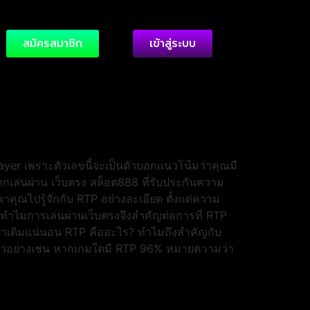
สมัครสมาชิก
เข้าสู่ระบบ
Player เพราะตัวเลขนี้จะเป็นตัวบอกแนวโน้มว่าคุณมี
ากเล่นผ่าน เว็บตรง สล็อต888 ที่รับประกันความ
คุณไปรู้จักกับ RTP อย่างละเอียด ตั้งแต่ความ
ทำไมการเล่นผ่านเว็บตรงจึงสำคัญต่อการที่ RTP
ว่าเดิมแน่นอน RTP คืออะไร? ทำไมถึงสำคัญกับ
ยกตัวอย่างเช่น หากเกมใดมี RTP 96% หมายความว่า