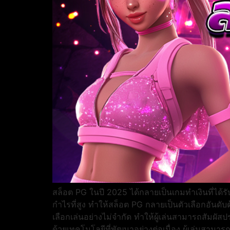
สล็อต PG ในปี 2025 ได้กลายเป็นเกมทำเงินที่ได
กำไรที่สูง ทำให้สล็อต PG กลายเป็นตัวเลือกอันดับ
เลือกเล่นอย่างไม่จำกัด ทำให้ผู้เล่นสามารถสัมผัส
ด้วยเทคโนโลยีที่พัฒนาอย่างต่อเนื่อง ผู้เล่นสามาร